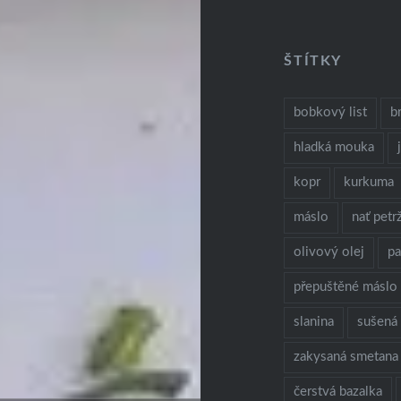
ŠTÍTKY
bobkový list
b
hladká mouka
kopr
kurkuma
máslo
nať petr
olivový olej
p
přepuštěné máslo
slanina
sušená 
zakysaná smetana
čerstvá bazalka