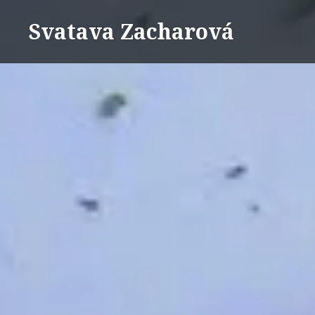
Přejít
Svatava Zacharová
k
obsahu
webu