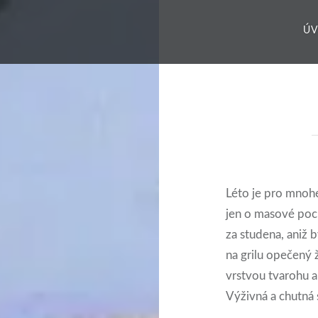
Ú
Léto je pro mnohé 
jen o masové poc
za studena, aniž b
na grilu opečený 
vrstvou tvarohu a
Výživná a chutná 