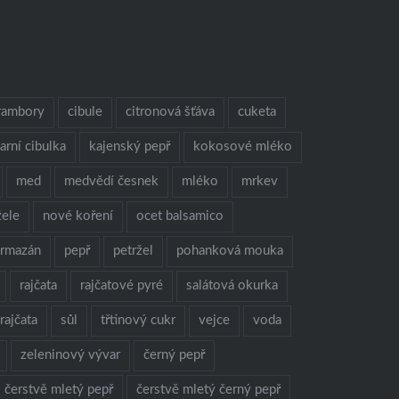
rambory
cibule
citronová šťáva
cuketa
jarní cibulka
kajenský pepř
kokosové mléko
med
medvědí česnek
mléko
mrkev
žele
nové koření
ocet balsamico
armazán
pepř
petržel
pohanková mouka
rajčata
rajčatové pyré
salátová okurka
rajčata
sůl
třtinový cukr
vejce
voda
zeleninový vývar
černý pepř
čerstvě mletý pepř
čerstvě mletý černý pepř