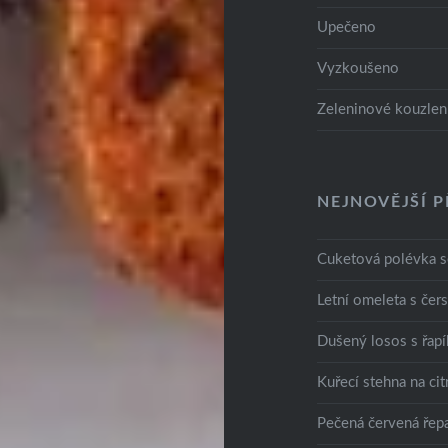
Upečeno
Vyzkoušeno
Zeleninové kouzlen
NEJNOVĚJŠÍ P
Cuketová polévka 
Letní omeleta s če
Dušený losos s řap
Kuřecí stehna na ci
Pečená červená řep