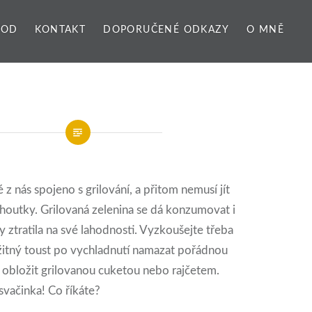
VOD
KONTAKT
DOPORUČENÉ ODKAZY
O MNĚ
z nás spojeno s grilování, a přitom nemusí jít
houtky. Grilovaná zelenina se dá konzumovat i
y ztratila na své lahodnosti. Vyzkoušejte třeba
žitný toust po vychladnutí namazat pořádnou
 obložit grilovanou cuketou nebo rajčetem.
svačinka! Co říkáte?