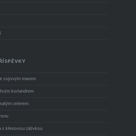
í
ŘÍSPĚVKY
se sojovým masem
rstvým koriandrem
íkatým celerem
tronu
a s křenovou zálivkou