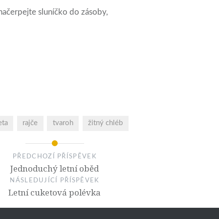
 načerpejte sluníčko do zásoby,
eta
rajče
tvaroh
žitný chléb
PŘEDCHOZÍ PŘÍSPĚVEK
Jednoduchý letní oběd
NÁSLEDUJÍCÍ PŘÍSPĚVEK
Letní cuketová polévka