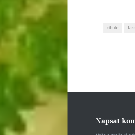
cibule
faz
Navigace
pro
příspěvek
Napsat ko