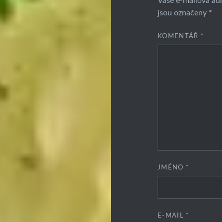
Vaše e-mailová ad
jsou označeny
*
KOMENTÁŘ
*
JMÉNO
*
E-MAIL
*