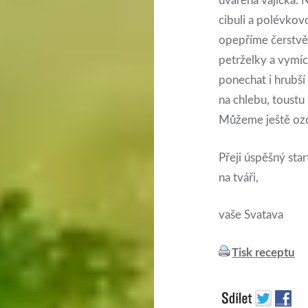
uvařená vajíčka.
cibuli a polévkovo
opepříme čerstvě
petrželky a vymí
ponechat i hrubš
na chlebu, toust
Můžeme ještě ozd
Přeji úspěšný st
na tváři,
vaše Svatava
Tisk receptu