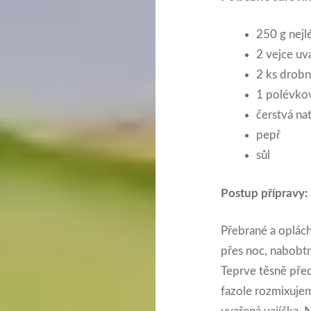
250 g nejlé
2 vejce uv
2 ks drobn
1 polévkov
čerstvá na
pepř
sůl
Postup přípravy:
Přebrané a oplác
přes noc, nabobtn
Teprve těsně pře
fazole rozmixuje