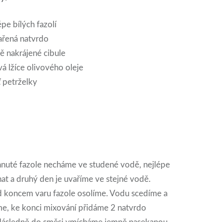
pe bílých fazolí
ařená natvrdo
ě nakrájené cibule
á lžíce olivového oleje
ť petrželky
hnuté fazole necháme ve studené vodě, nejlépe
at a druhý den je uvaříme ve stejné vodě.
d koncem varu fazole osolíme. Vodu scedíme a
me, ke konci mixování přidáme 2 natvrdo