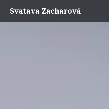
Přejít
Svatava Zacharová
k
obsahu
webu