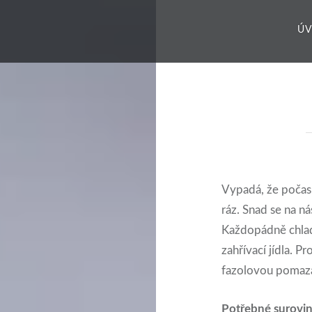
Ú
Vypadá, že počasí
ráz. Snad se na ná
Každopádně chladn
zahřívací jídla. 
fazolovou pomazá
Potřebné surovin