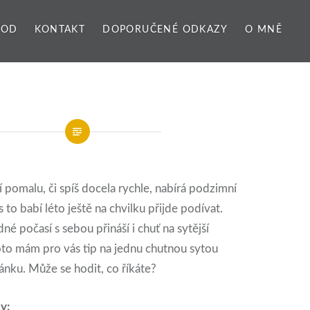
VOD
KONTAKT
DOPORUČENÉ ODKAZY
O MNĚ
 pomalu, či spíš docela rychle, nabírá podzimní
s to babí léto ještě na chvilku přijde podívat.
é počasí s sebou přináší i chuť na sytější
Proto mám pro vás tip na jednu chutnou sytou
nku. Může se hodit, co říkáte?
y: