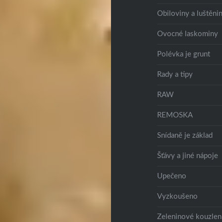
Obiloviny a luštěni
Ovocné laskominy
Polévka je grunt
Rady a tipy
RAW
REMOSKA
Snídaně je základ
Šťávy a jiné nápoje
Upečeno
Vyzkoušeno
Zeleninové kouzlen