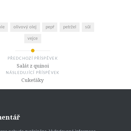
ole
olivový olej
pepř
petržel
sůl
vejce
PŘEDCHOZÍ PŘÍSPĚVEK
Salát z quinoi
NÁSLEDUJÍCÍ PŘÍSPĚVEK
Cukeťáky
mentář