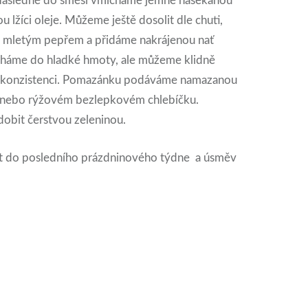
 Následně do směsi vmícháme jemně nasekanou
u lžíci oleje. Můžeme ještě dosolit dle chuti,
 mletým pepřem a přidáme nakrájenou nať
cháme do hladké hmoty, ale můžeme klidně
í konzistenci. Pomazánku podáváme namazanou
u nebo rýžovém bezlepkovém chlebíčku.
obit čerstvou zeleninou.
art do posledního prázdninového týdne a úsměv