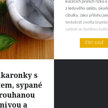
kučecích prsních řízků a 
z ledového salátu, okurk
cibulky. Jako přílohu js
tentokrát zvolila bramb
vařené se špetkou kurk
Pokud máte rádi kořeně
pikantní a zároveň sladká
ČÍST CELÉ
tento recept si určitě za
Takto připravené tofu lze
jak…
karonky s
tem, sypané
trouhanou
nivou a