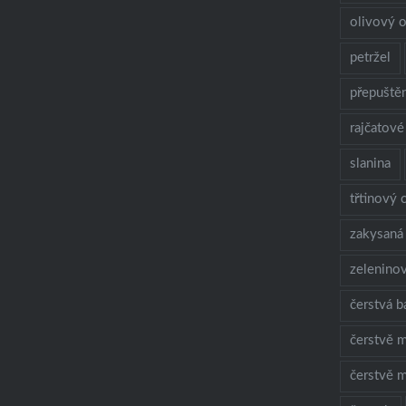
olivový o
petržel
přepuště
rajčatové
slanina
třtinový 
zakysaná
zelenino
čerstvá b
čerstvě m
čerstvě m