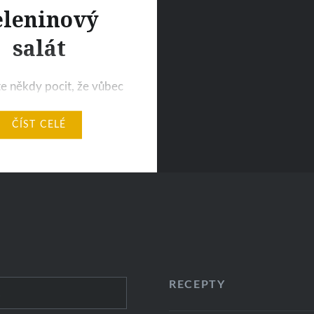
eleninový
salát
e někdy pocit, že vůbec
háte a nejraději byste
ČÍST CELÉ
 úkoly ani nejedli?
se, aby vám po obědě
 žaludek, následně hlava
e tak staly
elnými? A ta představa,
ípravy jídla… Klid! Jídlo
 rychlé, zdravé, lehké a
pro oko. Jeden malý tip
í
RECEPTY
avdu…