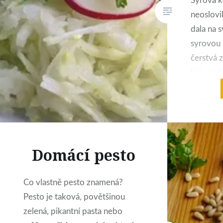
Syrová 
neoslovi
dala na 
syrovou 
čerstvá 
být souč
den, s ú
nabízel
kamarád
kedlubno
někdo na
Domácí pesto
jehož so
slušně 
Co vlastně pesto znamená?
Pesto je taková, povětšinou
zelená, pikantní pasta nebo