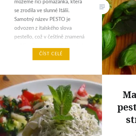
můžeme říci pomazánka, která
se zrodila ve slunné Itálii.
Samotný název PESTO je
odvozen z italského slova
pestello, což v češtině znamená
palička. Pesto se totiž původně
připravovalo ručně v těžkém
ČÍST CELÉ
kameninovém nebo
mramorovém hmoždíři za
pomocí paličky, ze stejného
materiálu, a od toho…
Ma
pes
s