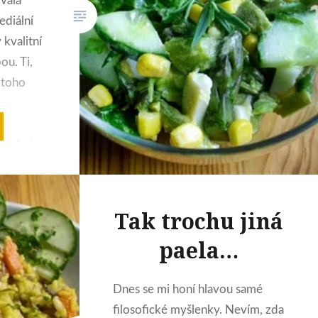
vala
ediální
 kvalitní
ou. Ti,
z toho
sem
marketu
l nebyl
fala. Teď
řest by
nů,
Tak trochu jiná
paela…
Dnes se mi honí hlavou samé
filosofické myšlenky. Nevím, zda