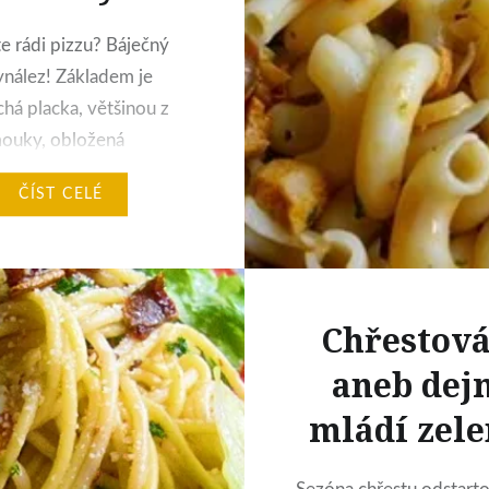
e rádi pizzu? Báječný
vynález! Základem je
há placka, většinou z
mouky, obložená
lahůdkami. Každý si tak
ČÍST CELÉ
pravit pizzu tak, jak mu
vyhovuje. Nebojte se
í! Mně nejvíce chutná
á pizza. V kombinaci s
Chřestová
u slaninou, vlašskými
 mozarellou je to vážně
aneb dej
 Jádra vlašských ořechů
mládí zel
avu…