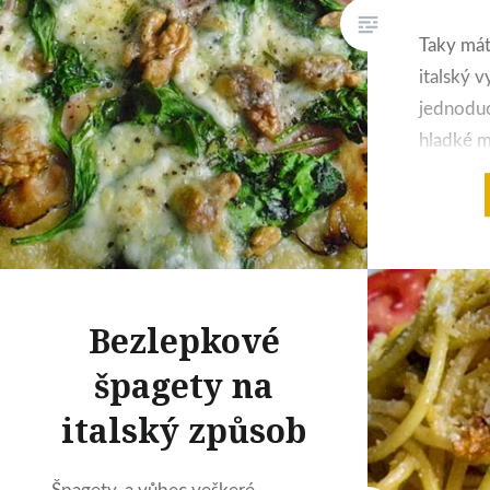
Taky mát
italský 
jednoduc
hladké 
různými 
může při
nejlépe 
kombinac
špenátov
Bezlepkové
anglicko
ořechy a
špagety na
lahůdka.
italský způsob
na přípr