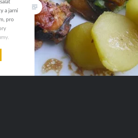
salát
y a jarní
em, pro
ory
umy.
ná,
 jídla,
milujete.
 jíst