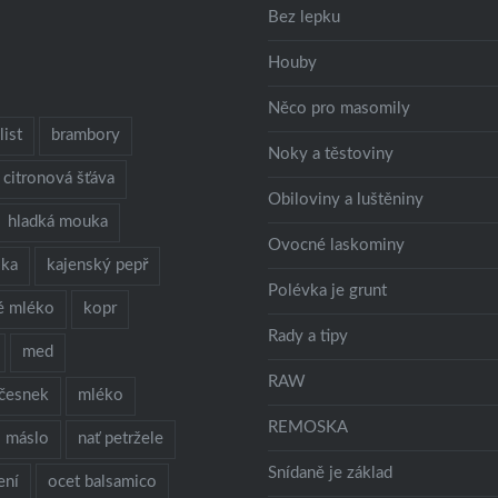
Bez lepku
Houby
Něco pro masomily
ist
brambory
Noky a těstoviny
citronová šťáva
Obiloviny a luštěniny
hladká mouka
Ovocné laskominy
lka
kajenský pepř
Polévka je grunt
é mléko
kopr
Rady a tipy
med
RAW
česnek
mléko
REMOSKA
máslo
nať petržele
Snídaně je základ
ení
ocet balsamico