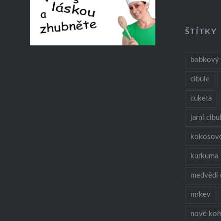
ŠTÍTKY
bobkový l
cibule
cuketa
jarní cibu
kokosov
kurkuma
medvědí 
mrkev
nové koř