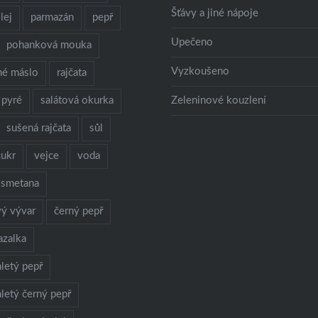
Šťávy a jiné nápoje
lej
parmazán
pepř
Upečeno
pohanková mouka
Vyzkoušeno
né máslo
rajčata
 pyré
salátová okurka
Zeleninové kouzlení
sušená rajčata
sůl
cukr
vejce
voda
 smetana
vý vývar
černý pepř
azalka
letý pepř
letý černý pepř