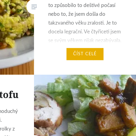
to způsobilo to deštivé počasí
nebo to, že jsem došla do
takzvaného věku zralosti. Je to
docela legrační. Ve čtyřiceti jsem
se svým věkem nijak nezabývala.
Víc než svými vlastními, zatím
ČÍST CELÉ
docela bezvýznamnými
zdravotními problémy, se
zamýšlím nad zdravotními
problémy mnohem mladších lidí
tofu
ve svém…
dnoduchý
.
rolky z