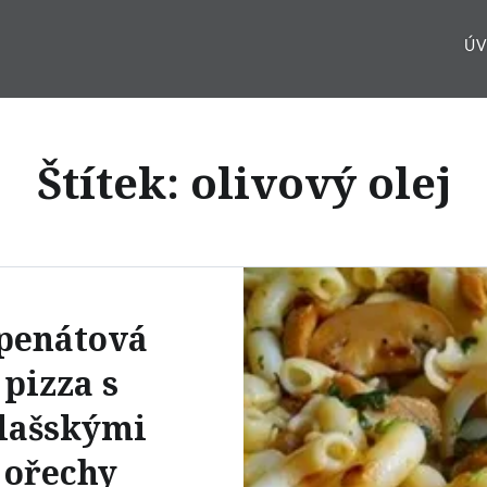
Ú
Štítek:
olivový olej
penátová
pizza s
lašskými
ořechy