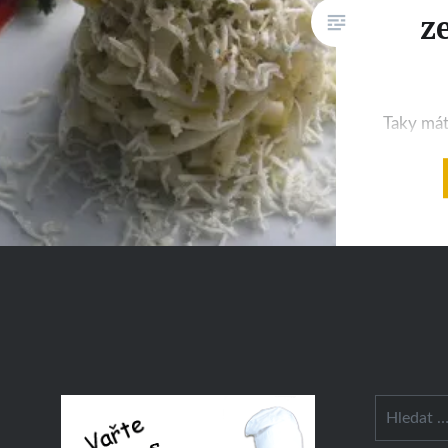
z
Taky mát
nic nestí
pro samé
Hrozíte 
neztěžkl
a úkoly s
Navigace
nesplnit
pro
dlouhé př
příspěvky
může být
hezké i 
Vyhledáván
pro opr