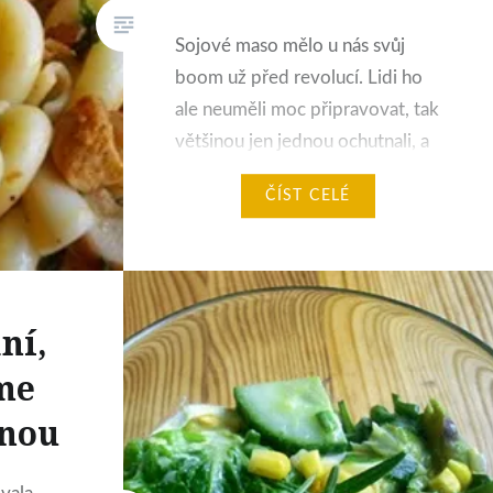
Sojové maso mělo u nás svůj
boom už před revolucí. Lidi ho
ale neuměli moc připravovat, tak
většinou jen jednou ochutnali, a
tím tato surovina v jejich kuchyni
ČÍST CELÉ
skončila. Je to škoda, protože
pokud sojové maso správně
upravíte, je plnohodnotnou a
chutnou náhražkou masa. Sojové
ní,
nudličky mají například 49%
bílkovin a 16% vlákniny. Tuku
me
mají jen…
enou