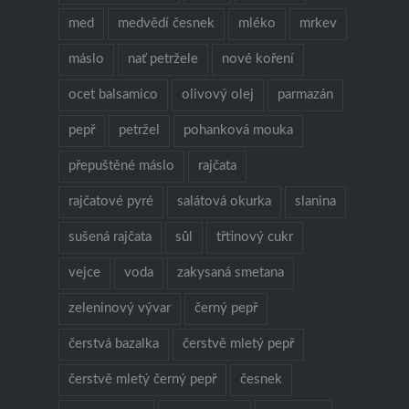
med
medvědí česnek
mléko
mrkev
máslo
nať petržele
nové koření
ocet balsamico
olivový olej
parmazán
pepř
petržel
pohanková mouka
přepuštěné máslo
rajčata
rajčatové pyré
salátová okurka
slanina
sušená rajčata
sůl
třtinový cukr
vejce
voda
zakysaná smetana
zeleninový vývar
černý pepř
čerstvá bazalka
čerstvě mletý pepř
čerstvě mletý černý pepř
česnek