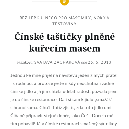
BEZ LEPKU
,
NĚCO PRO MASOMILY
,
NOKY A
TĚSTOVINY
Čínské taštičky plněné
kuřecím masem
Publikoval
SVATAVA ZACHAROVÁ
dne
25. 5. 2013
Jednou ke mně přijel na návštěvu jeden z mých přátel
i s rodinou, a protože ještě nikdy neochutnali žádné
čínské jídlo a já jim chtěla udělat radost, pozvala jsem
je do čínské restaurace. Dali si tam k jídlu „smažák“
s hranolkama. Chtěli totiž zjistit, zda toto jídlo umí
Číňané připravit stejně dobře, jako Češi. Docela mě
tím pobavili! Já v čínské restauraci smažený sýr nikdy