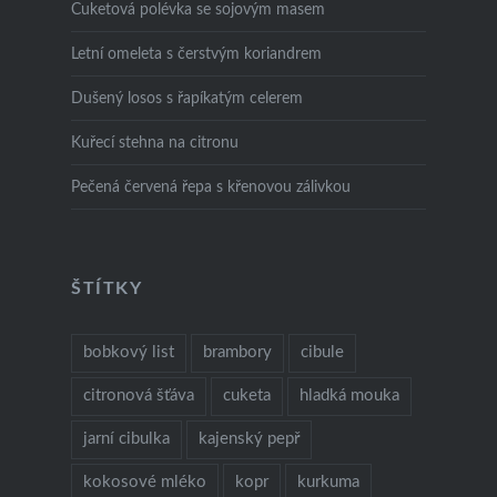
Cuketová polévka se sojovým masem
Letní omeleta s čerstvým koriandrem
Dušený losos s řapíkatým celerem
Kuřecí stehna na citronu
Pečená červená řepa s křenovou zálivkou
ŠTÍTKY
bobkový list
brambory
cibule
citronová šťáva
cuketa
hladká mouka
jarní cibulka
kajenský pepř
kokosové mléko
kopr
kurkuma