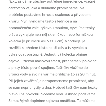
řízky, přidáme všechny potřebné ingredience, včetně
čerstvého vajíčka a důkladně promícháme. Na
ploténku postavíme hrnec s osolenou a přivedeme
k varu. Nyní vyndáme těsto z lednice a na
pomoučeném vále, rýžovou moukou, vyválíme tenký
plát a vykrajujeme z něj skleničkou nebo formičkou
kolečka (o průměru asi 6 až 7 cm). Vhodnější je
rozdělit si předem těsto na tři díly a ty vyválet a
vykrajovat postupně. Jednotlivá kolečka plníme
čajovou lžičkou masovou směsí, přehneme v polovině
a prsty těsto pevně spojíme. Taštičky vložíme do
vroucí vody a zvolna vaříme přibližně 15 až 20 minut.
Při jejich zaváření je nezapomeneme promíchat, aby
se nám nepřichytily u dna. Hotové taštičky nám hezky
plavou na povrchu. Scedíme vodu a ihned podáváme.
Samozřejmě doplníme sojovou omáčkou. Tu můžeme