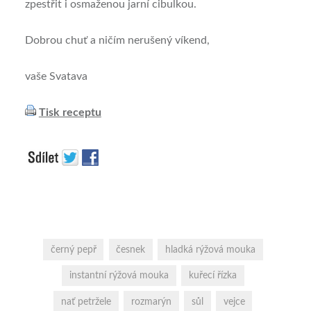
zpestřit i osmaženou jarní cibulkou.
Dobrou chuť a ničím nerušený víkend,
vaše Svatava
Tisk receptu
černý pepř
česnek
hladká rýžová mouka
instantní rýžová mouka
kuřecí řízka
nať petržele
rozmarýn
sůl
vejce