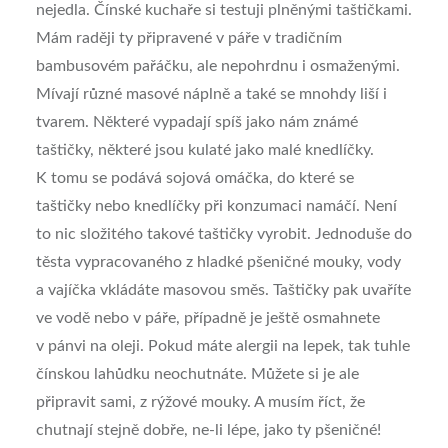
nejedla. Čínské kuchaře si testuji plněnými taštičkami.
Mám raději ty připravené v páře v tradičním
bambusovém pařáčku, ale nepohrdnu i osmaženými.
Mívají různé masové náplně a také se mnohdy liší i
tvarem. Některé vypadají spíš jako nám známé
taštičky, některé jsou kulaté jako malé knedlíčky.
K tomu se podává sojová omáčka, do které se
taštičky nebo knedlíčky při konzumaci namáčí. Není
to nic složitého takové taštičky vyrobit. Jednoduše do
těsta vypracovaného z hladké pšeničné mouky, vody
a vajíčka vkládáte masovou směs. Taštičky pak uvaříte
ve vodě nebo v páře, případně je ještě osmahnete
v pánvi na oleji. Pokud máte alergii na lepek, tak tuhle
čínskou lahůdku neochutnáte. Můžete si je ale
připravit sami, z rýžové mouky. A musím říct, že
chutnají stejně dobře, ne-li lépe, jako ty pšeničné!