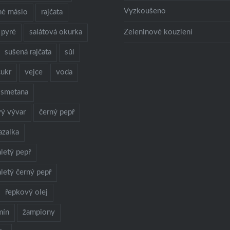
Vyzkoušeno
né máslo
rajčata
 pyré
salátová okurka
Zeleninové kouzlení
sušená rajčata
sůl
cukr
vejce
voda
 smetana
vý vývar
černý pepř
azalka
letý pepř
letý černý pepř
řepkový olej
mín
žampiony