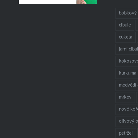
bobkový l
cibule
cuketa
jarní cibu
kokosov
kurkuma
medvědí 
mrkev
nové koř
olivový o
petržel