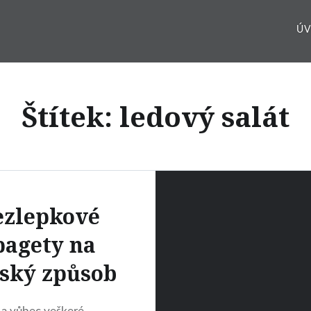
Ú
Štítek:
ledový salát
ezlepkové
pagety na
lský způsob