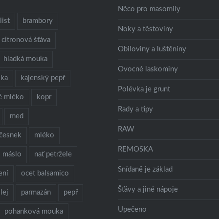
Něco pro masomily
ist
brambory
Noky a těstoviny
citronová šťáva
Obiloviny a luštěniny
hladká mouka
Ovocné laskominy
lka
kajenský pepř
Polévka je grunt
é mléko
kopr
Rady a tipy
med
RAW
česnek
mléko
REMOSKA
máslo
nať petržele
Snídaně je základ
ení
ocet balsamico
Šťávy a jiné nápoje
lej
parmazán
pepř
Upečeno
pohanková mouka