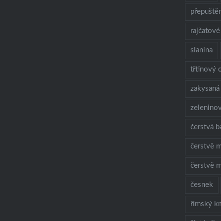
přepuště
rajčatové
slanina
třtinový 
zakysaná
zelenino
čerstvá b
čerstvě m
čerstvě m
česnek
římský k