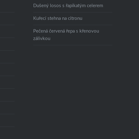
Dušený losos s řapíkatým celerem
Kuřecí stehna na citronu
Pečená červená řepa s křenovou
zálivkou