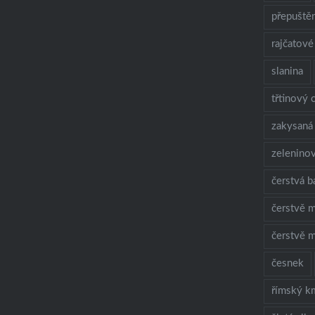
přepuště
rajčatové
slanina
třtinový 
zakysaná
zelenino
čerstvá b
čerstvě m
čerstvě m
česnek
římský k