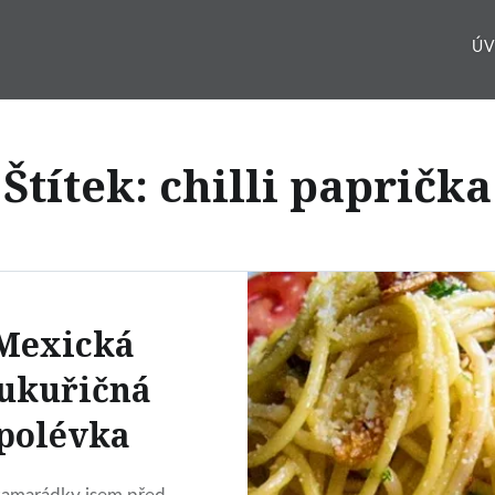
Ú
Štítek:
chilli paprička
Mexická
ukuřičná
polévka