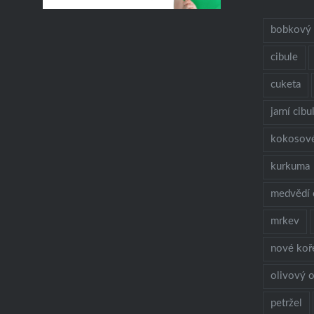
bobkový l
cibule
cuketa
jarní cibu
kokosov
kurkuma
medvědí 
mrkev
nové koř
olivový o
petržel