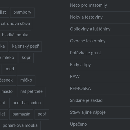
Něco pro masomily
ist
brambory
Noky a těstoviny
citronová šťáva
Obiloviny a luštěniny
hladká mouka
Ovocné laskominy
lka
kajenský pepř
Polévka je grunt
é mléko
kopr
Rady a tipy
med
RAW
česnek
mléko
REMOSKA
máslo
nať petržele
Snídaně je základ
ení
ocet balsamico
Šťávy a jiné nápoje
lej
parmazán
pepř
Upečeno
pohanková mouka