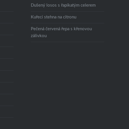
Dušený losos s řapíkatým celerem
Kuřecí stehna na citronu
Pečená červená řepa s křenovou
zálivkou