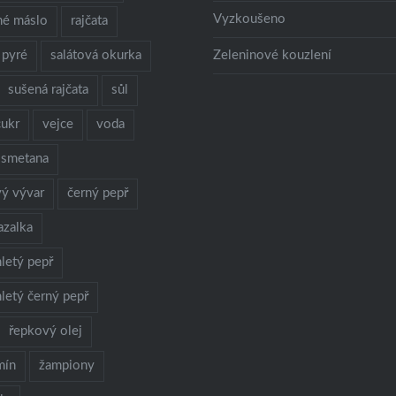
Vyzkoušeno
né máslo
rajčata
 pyré
salátová okurka
Zeleninové kouzlení
sušená rajčata
sůl
cukr
vejce
voda
 smetana
vý vývar
černý pepř
azalka
letý pepř
letý černý pepř
řepkový olej
mín
žampiony