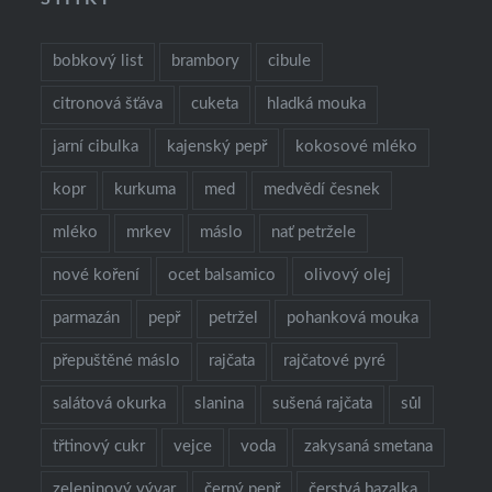
bobkový list
brambory
cibule
citronová šťáva
cuketa
hladká mouka
jarní cibulka
kajenský pepř
kokosové mléko
kopr
kurkuma
med
medvědí česnek
mléko
mrkev
máslo
nať petržele
nové koření
ocet balsamico
olivový olej
parmazán
pepř
petržel
pohanková mouka
přepuštěné máslo
rajčata
rajčatové pyré
salátová okurka
slanina
sušená rajčata
sůl
třtinový cukr
vejce
voda
zakysaná smetana
zeleninový vývar
černý pepř
čerstvá bazalka