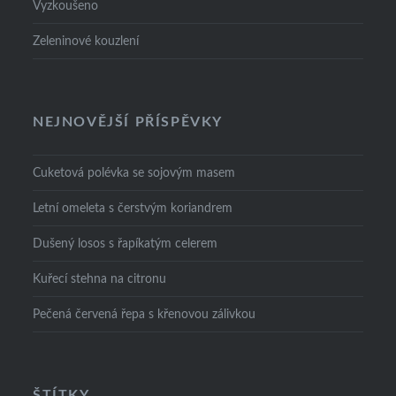
Vyzkoušeno
Zeleninové kouzlení
NEJNOVĚJŠÍ PŘÍSPĚVKY
Cuketová polévka se sojovým masem
Letní omeleta s čerstvým koriandrem
Dušený losos s řapíkatým celerem
Kuřecí stehna na citronu
Pečená červená řepa s křenovou zálivkou
ŠTÍTKY