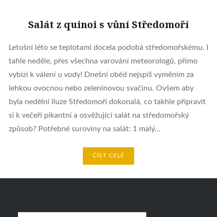
Salát z quinoi s vůní Středomoří
Letošní léto se teplotami docela podobá středomořskému. I
tahle neděle, přes všechna varování meteorologů, přímo
vybízí k válení u vody! Dnešní oběd nejspíš vyměním za
lehkou ovocnou nebo zeleninovou svačinu. Ovšem aby
byla nedělní iluze Středomoří dokonalá, co takhle připravit
si k večeři pikantní a osvěžující salát na středomořský
způsob? Potřebné suroviny na salát: 1 malý…
ČÍST CELÉ