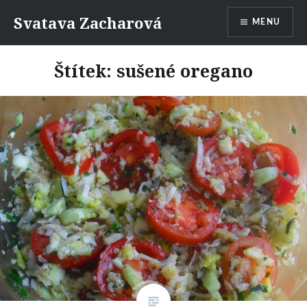
Přejít
Svatava Zacharová
MENU
k
obsahu
webu
Štítek:
sušené oregano