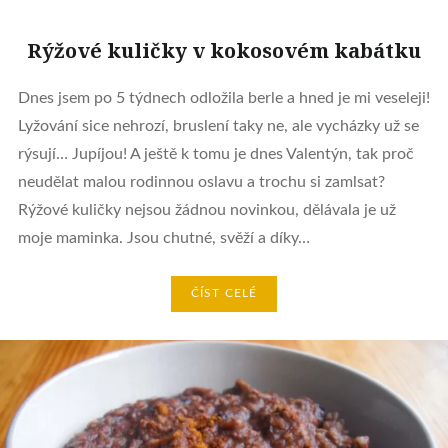
Rýžové kuličky v kokosovém kabátku
Dnes jsem po 5 týdnech odložila berle a hned je mi veseleji!
Lyžování sice nehrozí, bruslení taky ne, ale vycházky už se
rýsují… Jupíjou! A ještě k tomu je dnes Valentýn, tak proč
neudělat malou rodinnou oslavu a trochu si zamlsat?
Rýžové kuličky nejsou žádnou novinkou, dělávala je už
moje maminka. Jsou chutné, svěží a díky…
ČÍST CELÉ