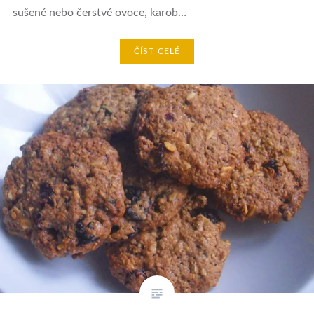
sušené nebo čerstvé ovoce, karob…
ČÍST CELÉ