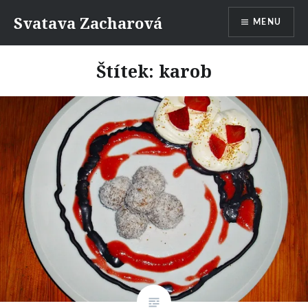
Přejít
Svatava Zacharová
MENU
k
obsahu
webu
Štítek:
karob