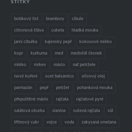
ŠTÍTKY
bobkový list
brambory
cibule
citronová šťáva
cuketa
hladká mouka
jarní cibulka
kajenský pepř
kokosové mléko
kopr
kurkuma
med
medvědí česnek
mléko
mrkev
máslo
nať petržele
nové koření
ocet balsamico
olivový olej
parmazán
pepř
petržel
pohanková mouka
přepuštěné máslo
rajčata
rajčatové pyré
salátová okurka
slanina
sušená rajčata
sůl
třtinový cukr
vejce
voda
zakysaná smetana