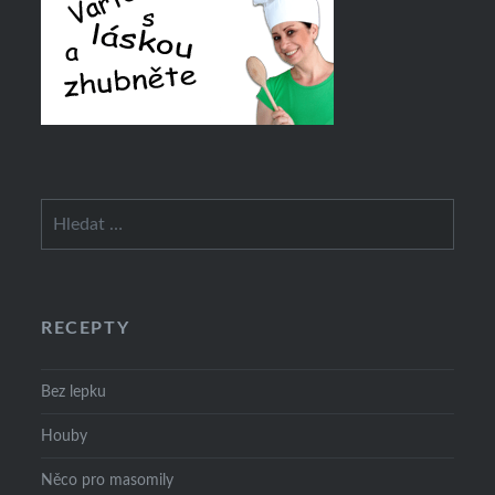
Vyhledávání
RECEPTY
Bez lepku
Houby
Něco pro masomily