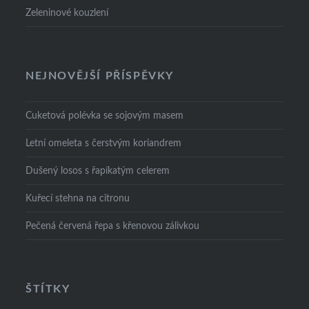
Zeleninové kouzlení
NEJNOVĚJŠÍ PŘÍSPĚVKY
Cuketová polévka se sojovým masem
Letní omeleta s čerstvým koriandrem
Dušený losos s řapíkatým celerem
Kuřecí stehna na citronu
Pečená červená řepa s křenovou zálivkou
ŠTÍTKY