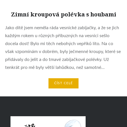
Zimní kroupová polévka s houbami
Jako dítě jsem neměla ráda vesnické zabíjačky, a že se jich
každým rokem u různých příbuzných na vesnici sešlo
docela dost! Bylo mi těch nebohých vepříků líto. Na co
však vzpomínám v dobrém, byly ječmenné kroupy, které se
přidávaly do jelit a do tmavé zabijačkové polévky. Už
tenkrát pro mě byly větší lahůdkou, než samotné…
ČÍST CELÉ