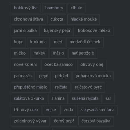
bobkový list
brambory
cibule
citronová šťáva
cuketa
hladká mouka
jarní cibulka
kajenský pepř
kokosové mléko
kopr
kurkuma
med
medvědí česnek
mléko
mrkev
máslo
nať petržele
nové koření
ocet balsamico
olivový olej
parmazán
pepř
petržel
pohanková mouka
přepuštěné máslo
rajčata
rajčatové pyré
salátová okurka
slanina
sušená rajčata
sůl
třtinový cukr
vejce
voda
zakysaná smetana
zeleninový vývar
černý pepř
čerstvá bazalka