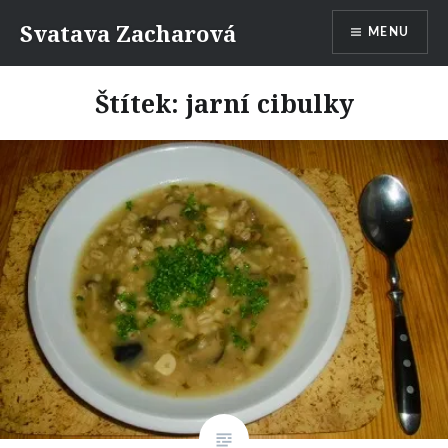
Přejít
Svatava Zacharová
MENU
k
obsahu
webu
Štítek:
jarní cibulky